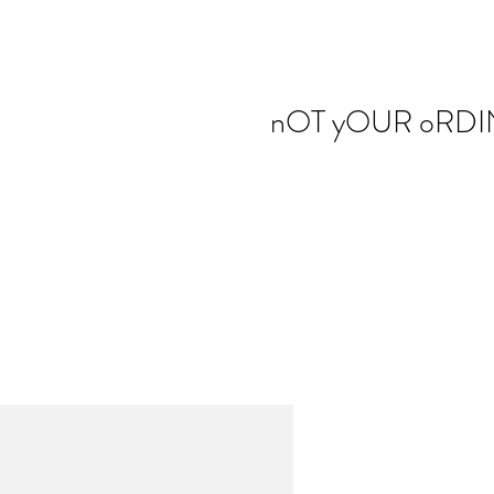
nOT yOUR oRDI