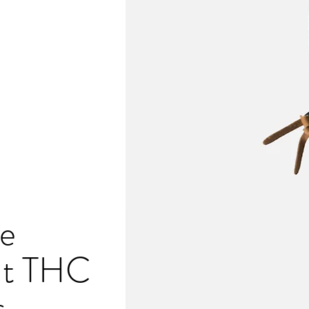
e
ut THC
s